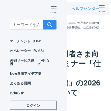
MENU
Search
ホーム
お知らせ
ニュース
LOGILESSご利用者さま向けオ
ンラインセミナー「仕組みから学べる！LOGILESS基礎編」の2026年06月
for:
開催について
マーチャント
（OMS）
LOGILESSご利用者さま向
オペレーター
（WMS）
けオンラインセミナー「仕
外部サービス連
（APIな
携
ど）
組みから学べる！
New
運用アイデア集
LOGILESS基礎編」の2026
よくある質問
年06月開催について
お知らせ
ログイン
カテゴリー
2026年06月09日
ニュース
投稿日