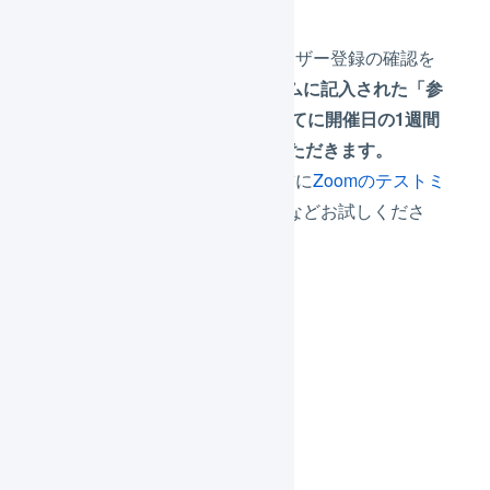
Zoom ウェビナー
※申し込みフォーム登録後、ユーザー登録の確認を
したのちに、
本申し込みフォームに記入された「参
加者情報 メールアドレス」宛てに開催日の1週間
前を目安にURLを送付させていただきます。
※参加予定のデバイスにて、事前に
Zoomのテストミ
ーティングに参加
し、音量設定などお試しくださ
い。
日時
2026年06月23日（火曜日）
14:00～15:00