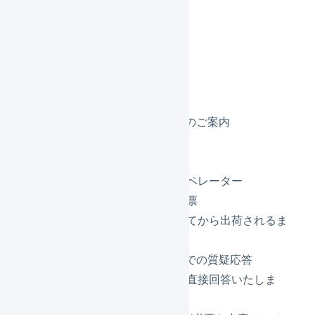
プログラム
ご挨拶と注意事項
マーチャントご紹介制度のご案内
【録画】本編
LOGILESSの概要
マーチャントとオペレーター
受注伝票と出荷伝票
注文が取り込まれてから出荷されるま
での流れ
【ライブ】リアルタイムでの質疑応答
運用支援チームが直接回答いたしま
す。