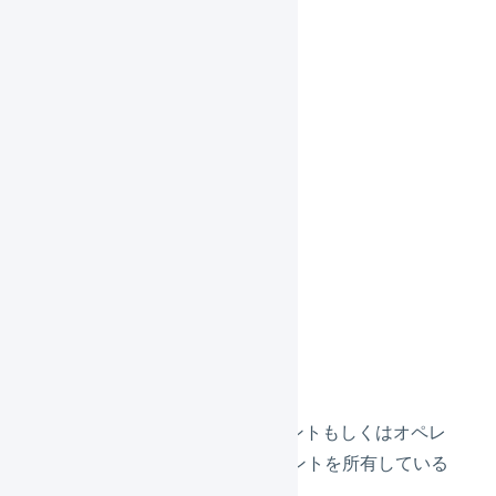
定員
先着100名
費用
無料
対象
LOGILESSを契約中のマーチャントもしくはオペレ
ーターに属するユーザーアカウントを所有している
方