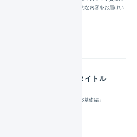
答で疑問を即時解消できる実践的な内容をお届けい
たします。
概要
オンラインセミナータイトル
「仕組みから学べる！LOGILESS基礎編」
開催形式