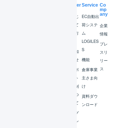
Help Center
Service
Co
mp
any
マー
はじ
EC自動出
チャ
めて
荷システ
企業
ント
の方
ム
情報
へ
LOGILES
オペ
プレ
S
レー
お知
スリ
ター
らせ
機能
リー
ス
外部
サポ
倉庫事業
サー
ート
主さま向
ビス
体制
け
連携
につ
資料ダウ
いて
運用
ンロード
アイ
ログ
デア
イン