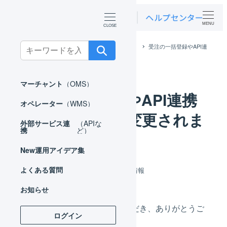
MENU
Search
ホーム
お知らせ
アップデート情報
受注の一括登録やAPI連
携の履歴の画面が変更されました
for:
マーチャント
（OMS）
受注の一括登録やAPI連携
オペレーター
（WMS）
の履歴の画面が変更されま
外部サービス連
（APIな
携
ど）
した
New
運用アイデア集
カテゴリー
よくある質問
2026年03月24日
アップデート情報
投稿日
お知らせ
いつもLOGILESSをご利用いただき、ありがとうご
ログイン
ざいます。