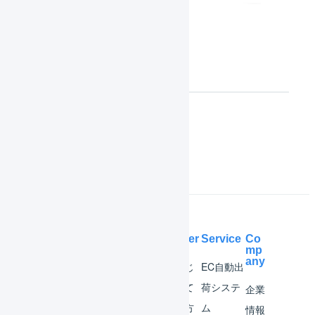
対象
マーチャント
Help Center
Service
Co
mp
any
マー
はじ
EC自動出
チャ
めて
荷システ
企業
ント
の方
ム
情報