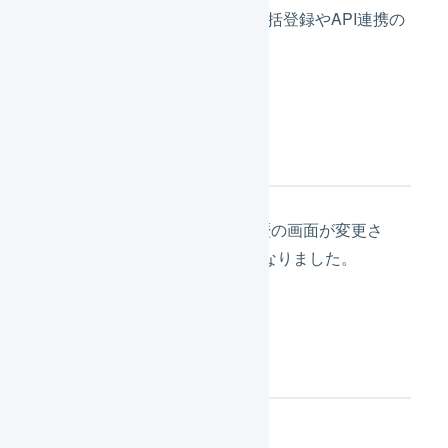
2026年4月1日（水）に受注の一括登録やAPI連携の
履歴の画面が変更されました。
概要
受注の一括登録やAPI連携の履歴の画面が変更さ
れ、履歴の検索が分かりやくすなりました。
変更箇所