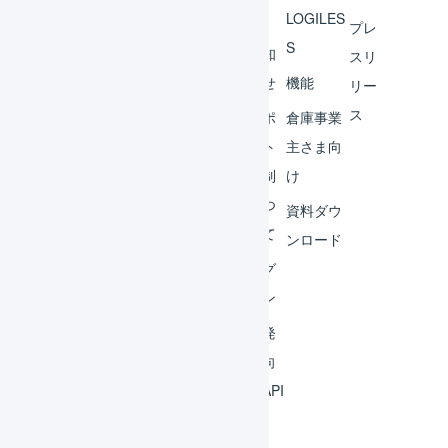
へ
LOGILES
オペ
プレ
S
レー
お知
スリ
ター
らせ
機能
リー
ス
外部
サポ
倉庫事業
サー
ート
主さま向
ビス
体制
け
連携
につ
資料ダウ
いて
運用
ンロード
アイ
ログ
デア
イン
集
開発
よく
者向
ある
けAPI
質問