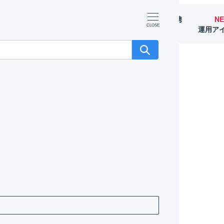
マーチャント
オペレーター
外部サービス連携
N
（OMS）
（WMS）
（APIなど）
運用ア
ました
しました
ます。
バン出力機能をリリースしました。