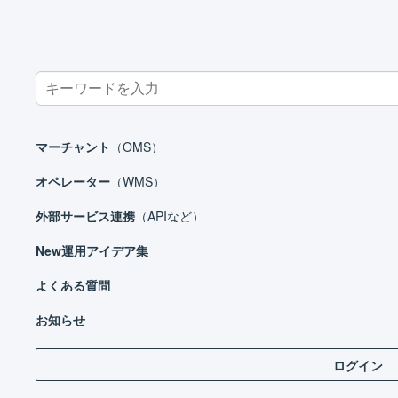
Search
for:
ホーム
お知らせ
アップデート情報
カンバン出力機能をリリースし
マーチャント
（OMS）
カンバン出力機能をリリース
オペレーター
（WMS）
外部サービス連携
（APIなど）
カテゴリー
2025年08月06日
アップデート情報
投稿日
New
運用アイデア集
よくある質問
いつもLOGILESSをご利用いただき、ありがとうござい
お知らせ
このたび、全てのオペレーターにご利用いただけるカン
ログイン