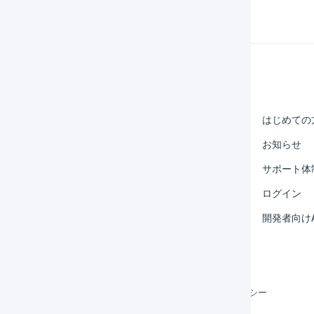
Help Center
マーチャント
はじめての
オペレーター
お知らせ
外部サービス連携
サポート体
運用アイデア集
ログイン
よくある質問
開発者向けA
利用規約
プライバシーポリシー
クッキーポリシー