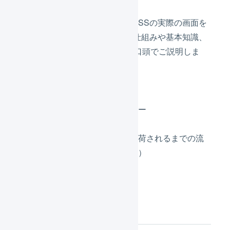
ヘルプセンターの記事とLOGILESSの実際の画面を
お見せしながら、LOGILESSの仕組みや基本知識、
操作方法についてわかりやすく口頭でご説明しま
す。
LOGILESSの概要
マーチャントとオペレーター
受注伝票と出荷伝票
注文が取り込まれてから出荷されるまでの流
れ（マーチャント側の操作）
参加申し込み方法