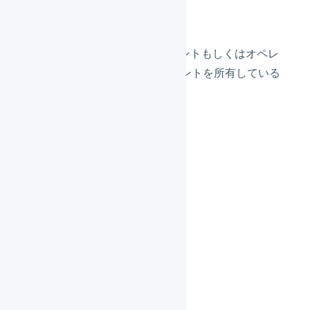
対象
LOGILESSを契約中のマーチャントもしくはオペレ
ーターに属するユーザーアカウントを所有している
方
プログラム
ご挨拶と注意事項
本編
質疑応答
アンケート回答
本編の内容