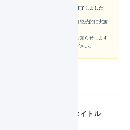
参加申し込みの受付は終了しました
今後も同じ内容のセミナーは継続的に実施
してまいります。
次回の開催についても順次お知らせします
ので、ぜひ参加をご検討ください。
概要
オンラインセミナータイトル