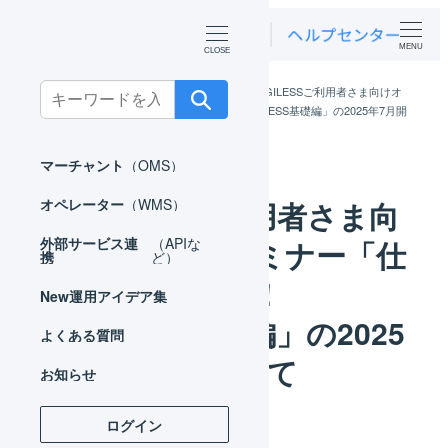
MENU
Search
ホーム
お知らせ
ニュース
LOGILESSご利用者さま向けオ
ンラインセミナー「仕組みから学べる！LOGILESS基礎編」の2025年7月開
for:
催について
マーチャント
（OMS）
LOGILESSご利用者さま向
オペレーター
（WMS）
けオンラインセミナー「仕
外部サービス連
（APIな
携
ど）
組みから学べる！
New
運用アイデア集
LOGILESS基礎編」の2025
よくある質問
年7月開催について
お知らせ
ログイン
カテゴリー
2025年07月15日
ニュース
投稿日