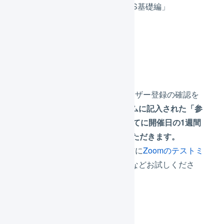
「仕組みから学べる！LOGILESS基礎編」
開催形式
Zoom ウェビナー
※申し込みフォーム登録後、ユーザー登録の確認を
したのちに、
本申し込みフォームに記入された「参
加者情報 メールアドレス」宛てに開催日の1週間
前を目安にURLを送付させていただきます。
※参加予定のデバイスにて、事前に
Zoomのテストミ
ーティングに参加
し、音量設定などお試しくださ
い。
日時