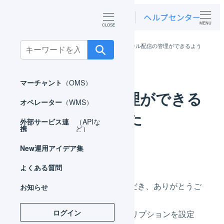
MENU
Search
ホーム
お知らせ
ニュース
メール配信の管理ができるよう
になりました
for:
マーチャント
（OMS）
メール配信の管理ができる
オペレーター
（WMS）
ようになりました
外部サービス連
（APIな
携
ど）
カテゴリー
New
運用アイデア集
2025年04月09日
ニュース
投稿日
よくある質問
いつもLOGILESSをご利用いただき、ありがとうご
お知らせ
ざいます。
ログイン
このたびメール配信のサブスクリプションを設定