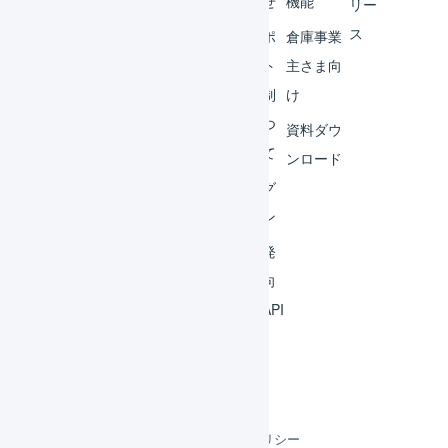
ター
らせ
機能
リー
ス
外部
サポ
倉庫事業
サー
ート
主さま向
ビス
体制
け
連携
につ
資料ダウ
いて
運用
ンロード
アイ
ログ
デア
イン
集
開発
よく
者向
ある
けAPI
質問
利用規約
プライバシーポリシー