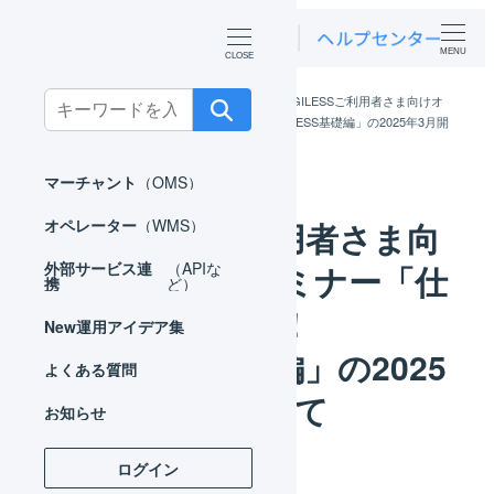
MENU
Search
ホーム
お知らせ
ニュース
LOGILESSご利用者さま向けオ
ンラインセミナー「仕組みから学べる！LOGILESS基礎編」の2025年3月開
for:
催について
マーチャント
（OMS）
LOGILESSご利用者さま向
オペレーター
（WMS）
けオンラインセミナー「仕
外部サービス連
（APIな
携
ど）
組みから学べる！
New
運用アイデア集
LOGILESS基礎編」の2025
よくある質問
年3月開催について
お知らせ
ログイン
カテゴリー
2025年03月07日
ニュース
投稿日