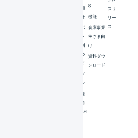
S
レー
お知
スリ
ター
らせ
機能
リー
ス
外部
サポ
倉庫事業
サー
ート
主さま向
ビス
体制
け
連携
につ
資料ダウ
いて
運用
ンロード
アイ
ログ
デア
イン
集
開発
よく
者向
ある
けAPI
質問