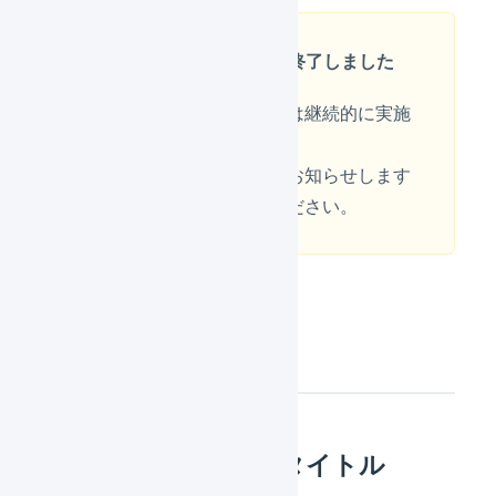
参加申し込みの受付は終了しました
今後も同じ内容のセミナーは継続的に実施
してまいります。
次回の開催についても順次お知らせします
ので、ぜひ参加をご検討ください。
概要
オンラインセミナータイトル