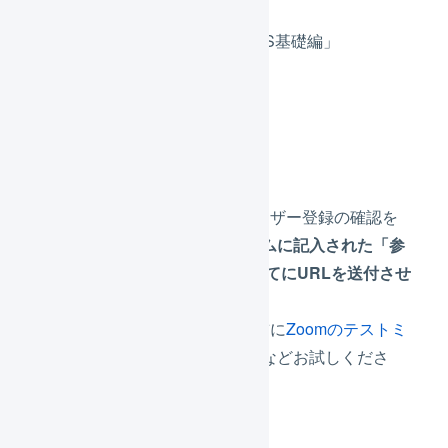
「仕組みから学べる！LOGILESS基礎編」
開催形式
Zoom ウェビナー
※申し込みフォーム登録後、ユーザー登録の確認を
したのちに、
本申し込みフォームに記入された「参
加者情報 メールアドレス」宛てにURLを送付させ
ていただきます。
※参加予定のデバイスにて、事前に
Zoomのテストミ
ーティングに参加
し、音量設定などお試しくださ
い。