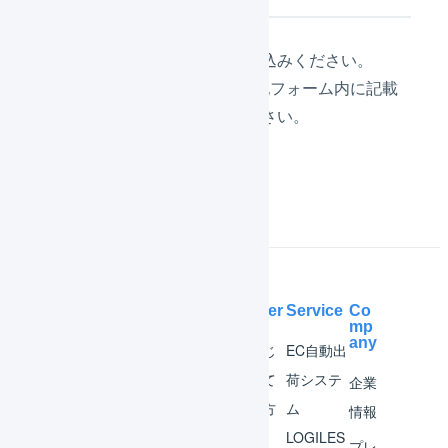
参加申し込みフォーム
よりお申込みください。
※注意事項など詳細な情報が上記フォーム内に記載
されていますので、ご確認ください。
Help Center
Service
Co
mp
any
マー
はじ
EC自動出
チャ
めて
荷システ
企業
ント
の方
ム
情報
へ
LOGILES
オペ
プレ