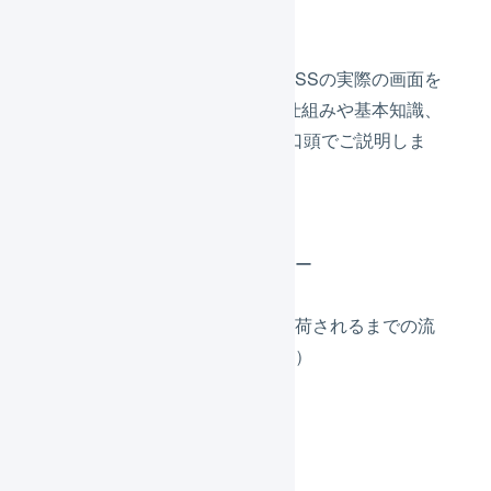
本編の内容
ヘルプセンターの記事とLOGILESSの実際の画面を
お見せしながら、LOGILESSの仕組みや基本知識、
操作方法についてわかりやすく口頭でご説明しま
す。
LOGILESSの概要
マーチャントとオペレーター
受注伝票と出荷伝票
注文が取り込まれてから出荷されるまでの流
れ（マーチャント側の操作）
参加申し込み方法