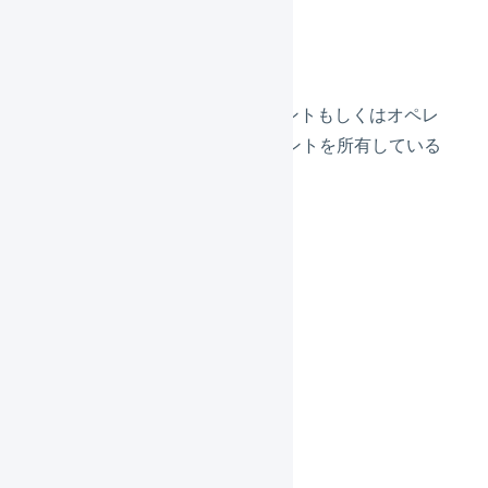
対象
LOGILESSを契約中のマーチャントもしくはオペレ
ーターに属するユーザーアカウントを所有している
方
プログラム
ご挨拶と注意事項
本編
質疑応答
アンケート回答