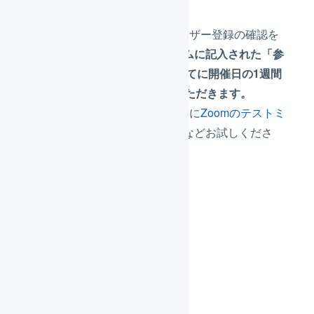
Zoom ウェビナー
※申し込みフォーム登録後、ユーザー登録の確認を
したのちに、
本申し込みフォームに記入された「参
加者情報 メールアドレス」宛てに開催日の1週間
前を目安にURLを送付させていただきます。
※参加予定のデバイスにて、事前に
Zoomのテストミ
ーティングに参加
し、音量設定などお試しくださ
い。
日時
2025年01月28日（火曜日）
14:00～15:00