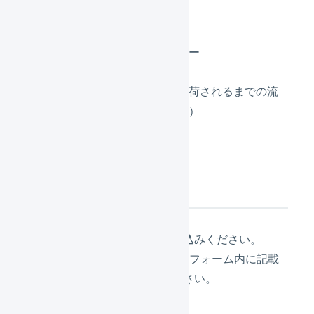
LOGILESSの概要
マーチャントとオペレーター
受注伝票と出荷伝票
注文が取り込まれてから出荷されるまでの流
れ（マーチャント側の操作）
参加申し込み方法
参加申し込みフォーム
よりお申込みください。
※注意事項など詳細な情報が上記フォーム内に記載
されていますので、ご確認ください。