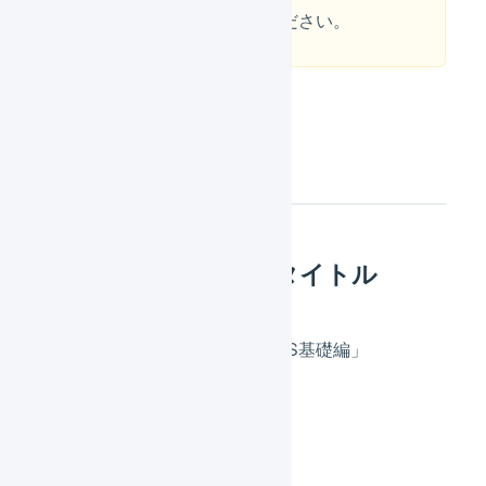
ので、ぜひ参加をご検討ください。
概要
オンラインセミナータイトル
「仕組みから学べる！LOGILESS基礎編」
開催形式