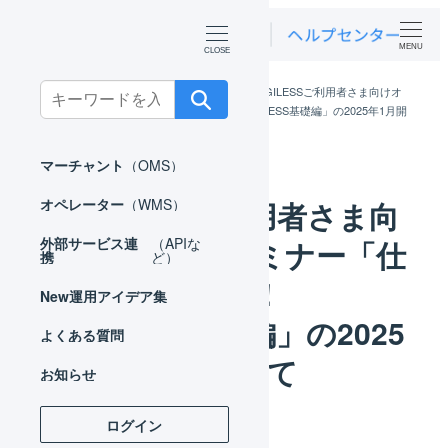
MENU
Search
ホーム
お知らせ
ニュース
LOGILESSご利用者さま向けオ
ンラインセミナー「仕組みから学べる！LOGILESS基礎編」の2025年1月開
for:
催について
マーチャント
（OMS）
LOGILESSご利用者さま向
オペレーター
（WMS）
けオンラインセミナー「仕
外部サービス連
（APIな
携
ど）
組みから学べる！
New
運用アイデア集
LOGILESS基礎編」の2025
よくある質問
年1月開催について
お知らせ
ログイン
カテゴリー
2025年01月15日
ニュース
投稿日