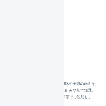
プログラム
ご挨拶と注意事項
本編
質疑応答
アンケート回答
本編の内容
ヘルプセンターの記事とLOGILESSの実際の画面を
お見せしながら、LOGILESSの仕組みや基本知識、
操作方法についてわかりやすく口頭でご説明しま
す。