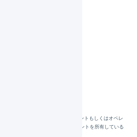
定員
先着100名
費用
無料
対象
LOGILESSを契約中のマーチャントもしくはオペレ
ーターに属するユーザーアカウントを所有している
方