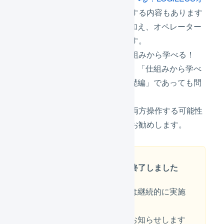
ペレーター基礎編」
と一部重複する内容もあります
が、LOGILESS全体のご紹介に加え、オペレーター
の操作・機能をご案内いたします。
初めて参加するセミナーが「仕組みから学べる！
LOGILESS基礎編」であっても、「仕組みから学べ
る！LOGILESSオペレーター基礎編」であっても問
題ないように構成しております。
マーチャントもオペレーターも両方操作する可能性
のある方は、両方ともの参加をお勧めします。
参加申し込みの受付は終了しました
今後も同じ内容のセミナーは継続的に実施
してまいります。
次回の開催についても順次お知らせします