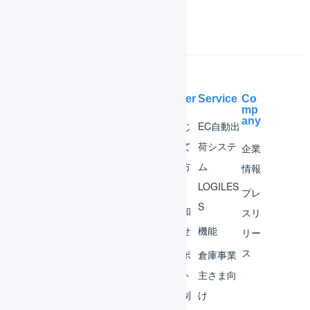
Help Center
Service
Co
mp
any
マー
はじ
EC自動出
チャ
めて
荷システ
企業
ント
の方
ム
情報
へ
LOGILES
オペ
プレ
S
レー
お知
スリ
ター
らせ
機能
リー
ス
外部
サポ
倉庫事業
サー
ート
主さま向
ビス
体制
け