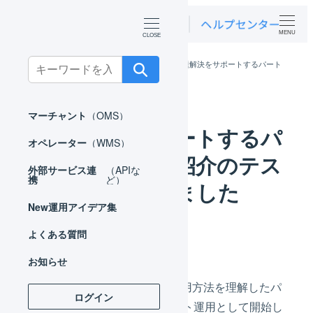
MENU
Search
ホーム
お知らせ
ニュース
課題解決をサポートするパート
ナー企業ご紹介のテスト運用を開始しました
for:
マーチャント
（OMS）
課題解決をサポートするパ
オペレーター
（WMS）
ートナー企業ご紹介のテス
外部サービス連
（APIな
携
ど）
ト運用を開始しました
New
運用アイデア集
カテゴリー
よくある質問
2024年12月10日
ニュース
投稿日
お知らせ
LOGILESSのサービスおよび運用方法を理解したパ
ログイン
ートナー企業のご紹介を、テスト運用として開始し