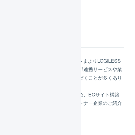
ます。
概要
これまで、LOGILESSの利用者さまよりLOGILESS
の設定・活用方法以外にも、外部連携サービスや業
務効率化に関するご相談をいただくことが多くあり
ました。
こうしたご要望にお応えするため、ECサイト構築
会社や運営代行会社などのパートナー企業のご紹介
制度をテスト運用いたします。