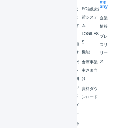
mp
any
マー
はじ
EC自動出
チャ
めて
荷システ
企業
ント
の方
ム
情報
へ
LOGILES
オペ
プレ
S
レー
お知
スリ
ター
らせ
機能
リー
ス
外部
サポ
倉庫事業
サー
ート
主さま向
ビス
体制
け
連携
につ
資料ダウ
いて
運用
ンロード
アイ
ログ
デア
イン
集
開発