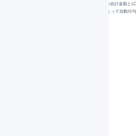
ILESS側の税計算ルールが異なる場合、モール・カート側の合計金額とL
にエラーが発生する可能性があります。タグをシステムによって自動付