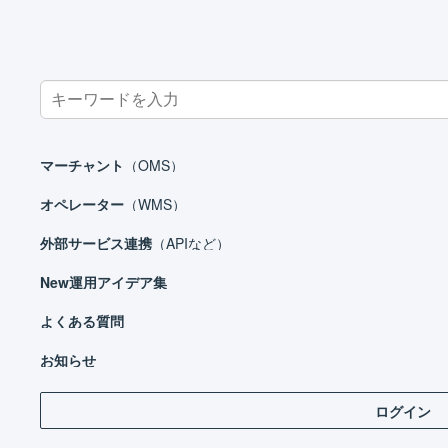
Search
for:
ホーム
よくある質問
Bカート
マーチャント
（OMS）
オペレーター
（WMS）
外部サービス連携
（APIなど）
New
運用アイデア集
よくある質問
お知らせ
ログイン
「ma