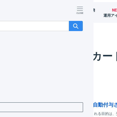
マーチャント
オペレーター
外部サービス連携
N
（OMS）
（WMS）
（APIなど）
運用ア
Bカー
タグに「manual_tax_calculation」が自
nual_tax_calculation」タグがシステムによって自動付与され