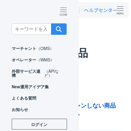
MENU
ホーム
よくある質問
出荷検品
Search
for:
出荷検品
マーチャント
（OMS）
オペレーター
（WMS）
外部サービス連
（APIな
携
ど）
New
運用アイデア集
よくある質問
出荷検品時にスキャンしない商品
お知らせ
を指定できますか？
ログイン