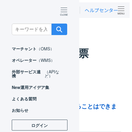
MENU
ホーム
よくある質問
受注伝票
Search
for:
受注伝票
マーチャント
（OMS）
オペレーター
（WMS）
外部サービス連
（APIな
携
ど）
New
運用アイデア集
よくある質問
表示件数を変更することはできま
お知らせ
すか？
ログイン