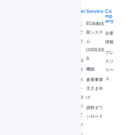
Help Center
Service
Co
mp
any
マー
はじ
EC自動出
チャ
めて
荷システ
企業
ント
の方
ム
情報
へ
LOGILES
オペ
プレ
S
レー
お知
スリ
ター
らせ
機能
リー
ス
外部
サポ
倉庫事業
サー
ート
主さま向
ビス
体制
け
連携
につ
資料ダウ
いて
運用
ンロード
アイ
ログ
デア
イン