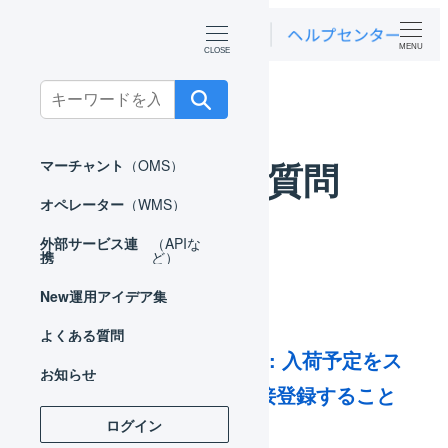
MENU
ホーム
よくある質問
マーチャント
Search
for:
よくある質問
マーチャント
（OMS）
オペレーター
（WMS）
外部サービス連
（APIな
携
ど）
New
運用アイデア集
よくある質問
SBロジスティクス : 入荷予定をス
お知らせ
トアポータルで直接登録すること
ログイン
はできますか。