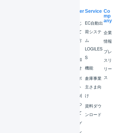
Help Center
Service
Co
mp
any
マー
はじ
EC自動出
チャ
めて
荷システ
企業
ント
の方
ム
情報
へ
LOGILES
オペ
プレ
S
レー
お知
スリ
ター
らせ
機能
リー
ス
外部
サポ
倉庫事業
サー
ート
主さま向
ビス
体制
け
連携
につ
資料ダウ
いて
運用
ンロード
アイ
ログ
デア
イン