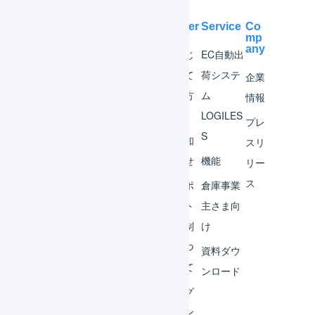
Help Center
Service
Co
mp
any
マー
はじ
EC自動出
チャ
めて
荷システ
企業
ント
の方
ム
情報
へ
LOGILES
オペ
プレ
S
レー
お知
スリ
ター
らせ
機能
リー
ス
外部
サポ
倉庫事業
サー
ート
主さま向
ビス
体制
け
連携
につ
資料ダウ
いて
運用
ンロード
アイ
ログ
デア
イン